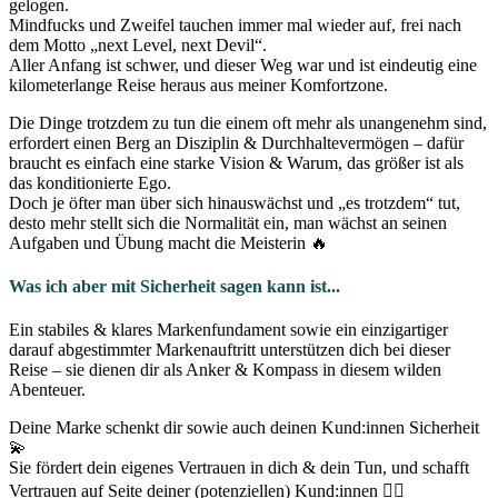
gelogen.
Mindfucks und Zweifel tauchen immer mal wieder auf, frei nach
dem Motto „next Level, next Devil“.
Aller Anfang ist schwer, und dieser Weg war und ist eindeutig eine
kilometerlange Reise heraus aus meiner Komfortzone.
Die Dinge trotzdem zu tun die einem oft mehr als unangenehm sind,
erfordert einen Berg an Disziplin & Durchhaltevermögen – dafür
braucht es einfach eine starke Vision & Warum, das größer ist als
das konditionierte Ego.
Doch je öfter man über sich hinauswächst und „es trotzdem“ tut,
desto mehr stellt sich die Normalität ein, man wächst an seinen
Aufgaben und Übung macht die Meisterin 🔥
Was ich aber mit Sicherheit sagen kann ist...
Ein stabiles & klares Markenfundament sowie ein einzigartiger
darauf abgestimmter Markenauftritt unterstützen dich bei dieser
Reise – sie dienen dir als Anker & Kompass in diesem wilden
Abenteuer.
Deine Marke schenkt dir sowie auch deinen Kund:innen Sicherheit
💫
Sie fördert dein eigenes Vertrauen in dich & dein Tun, und schafft
Vertrauen auf Seite deiner (potenziellen) Kund:innen 👯‍♀️