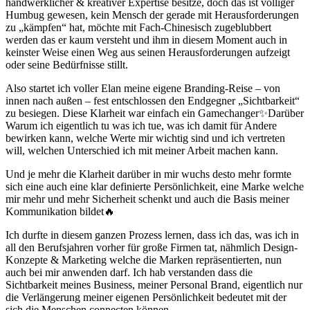
handwerklicher & kreativer Expertise besitze, doch das ist völliger
Humbug gewesen, kein Mensch der gerade mit Herausforderungen
zu „kämpfen“ hat, möchte mit Fach-Chinesisch zugeblubbert
werden das er kaum versteht und ihm in diesem Moment auch in
keinster Weise einen Weg aus seinen Herausforderungen aufzeigt
oder seine Bedürfnisse stillt.
Also startet ich voller Elan meine eigene Branding-Reise – von
innen nach außen – fest entschlossen den Endgegner „Sichtbarkeit“
zu besiegen. Diese Klarheit war einfach ein Gamechanger✨Darüber
Warum ich eigentlich tu was ich tue, was ich damit für Andere
bewirken kann, welche Werte mir wichtig sind und ich vertreten
will, welchen Unterschied ich mit meiner Arbeit machen kann.
Und je mehr die Klarheit darüber in mir wuchs desto mehr formte
sich eine auch eine klar definierte Persönlichkeit, eine Marke welche
mir mehr und mehr Sicherheit schenkt und auch die Basis meiner
Kommunikation bildet🔥
Ich durfte in diesem ganzen Prozess lernen, dass ich das, was ich in
all den Berufsjahren vorher für große Firmen tat, nähmlich Design-
Konzepte & Marketing welche die Marken repräsentierten, nun
auch bei mir anwenden darf. Ich hab verstanden dass die
Sichtbarkeit meines Business, meiner Personal Brand, eigentlich nur
die Verlängerung meiner eigenen Persönlichkeit bedeutet mit der
sich die Menschen connecten können.