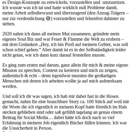
es Design-Konzepte zu entwickeln, vorzustellen und umzusetzen.
Ich wusste was ich tat und hatte wirklich null Probleme damit,
meine Arbeit selbstbewusst und überzeugend (den Anzug-Trägern –
nur zur verdeutlichung 😅) vorzustellen und felsenfest dahinter zu
stehen.
2020 nahm ich dann all meinen Mut zusammen, gründete mein
eigenes Soul Biz und war Feuer & Flamme die Welt zu erobern –
mit dem Gedanken „Hey, ich bin Profi auf meinem Gebiet, was soll
schon schief gehen.“ Aber damit ist es in der Selbständigkeit leider
nicht getan, wie ich dann kurz darauf feststellen musste.
Es ging zum ersten mal darum, ganz allein für mich & meine eigene
Mission zu sprechen, Content zu kreieren und mich zu zeigen,
authentisch & echt – denn irgendwie mussten die großartigen
Menschen mit denen ich arbeiten wollte ja auf mich aufmerksam
werden.
Und soll ich dir was sagen, ich hab mir dabei fast in die Hosen
gemacht, nahm für eine brauchbare Story ca. 100 Stück auf weil mir
die Worte die ich eigentlich in meinem Kopf hatte förmlich im Hals
stecken geblieben sind oder saß gefühlt tagelang an genau einem
Beitrag für Social Media… dabei hätte ich doch nach so viel
Erfahrung in meinem Job eigentlich Bücher füllen können. Ich war
die Unsicherheit in Person.